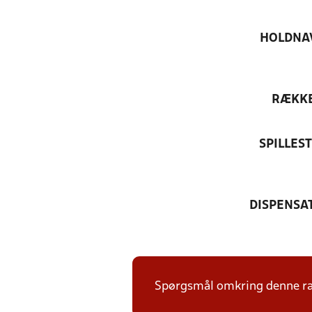
HOLDNA
RÆKK
SPILLES
DISPENSA
Spørgsmål omkring denne ræk