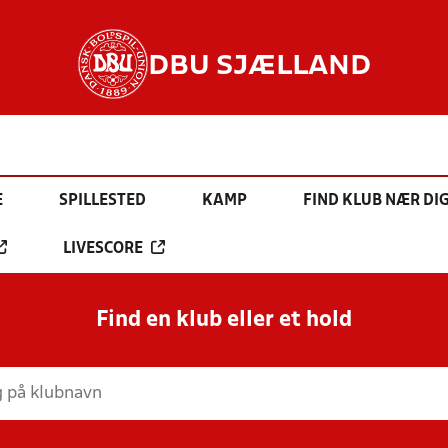
DBU SJÆLLAND
E
SPILLESTED
KAMP
FIND KLUB NÆR DI
LIVESCORE
Find en klub eller et hold