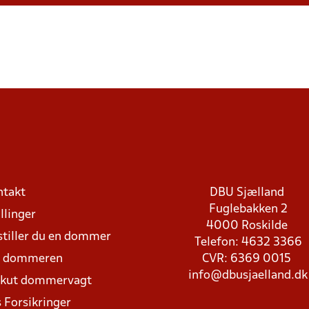
ntakt
DBU Sjælland
Fuglebakken 2
llinger
4000 Roskilde
stiller du en dommer
Telefon: 4632 3366
d dommeren
CVR: 6369 0015
info@dbusjaelland.dk
Akut dommervagt
 Forsikringer