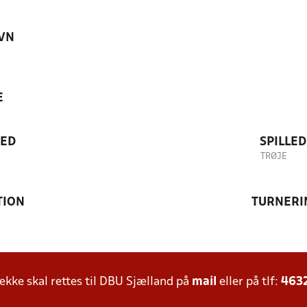
VN
E
TED
SPILLE
TRØJE
TION
TURNERI
ke skal rettes til DBU Sjælland på
mail
eller på tlf:
463