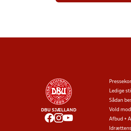
Presseko
Ledige sti
Sådan be
Vold mo
DBU SJÆLLAND
Afbud + 
Idrættens