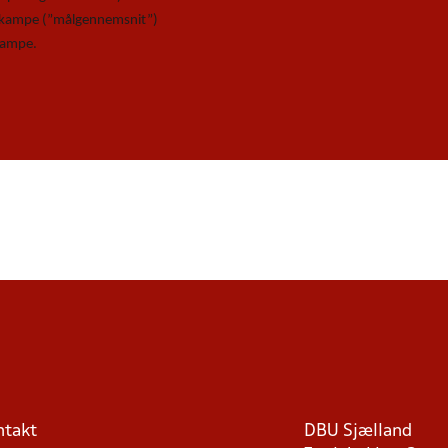
e kampe (”målgennemsnit”)
 kampe.
ntakt
DBU Sjælland