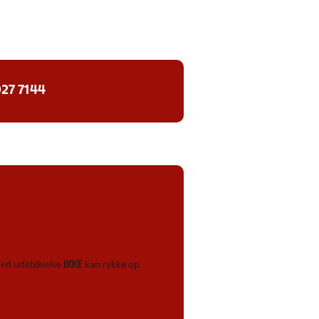
27 7144
 med udeblivelse
IKKE
kan rykke op