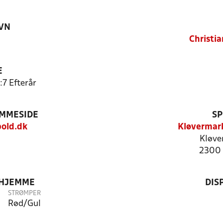
VN
Christia
E
:7 Efterår
EMMESIDE
SP
old.dk
Kløvermar
Kløve
2300 
 HJEMME
DIS
STRØMPER
Rød/Gul