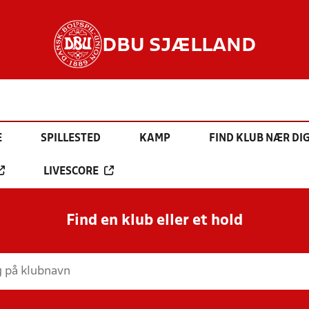
DBU SJÆLLAND
E
SPILLESTED
KAMP
FIND KLUB NÆR DI
LIVESCORE
Find en klub eller et hold