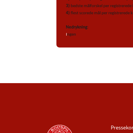
3)
bedste målforskel per registrered
4)
flest scorede mål per registrerede
Nedrykning
:
I
ngen
Presseko