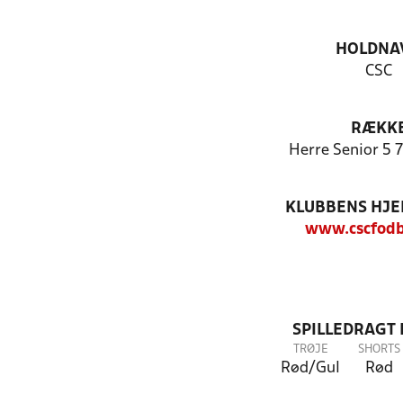
HOLDNA
CSC
RÆKK
Herre Senior 5 7
KLUBBENS HJ
www.cscfodb
SPILLEDRAGT
TRØJE
SHORTS
Rød/Gul
Rød