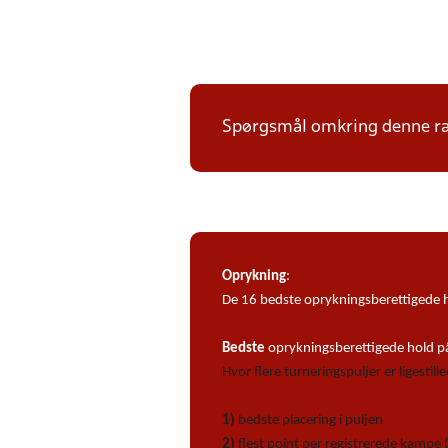
Spørgsmål omkring denne ræ
Oprykning
:
De 16 bedste oprykningsberettigede ho
Bedste
oprykningsberettigede hold på 
Hvor flere turneringspuljer er ligestil
1)
bedste placering i puljen
2)
flest point per registrerede kampe