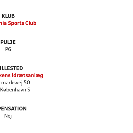
KLUB
nia Sports Club
PULJE
P6
ILLESTED
kens Idrætsanlæg
rmarksvej 50
København S
PENSATION
Nej