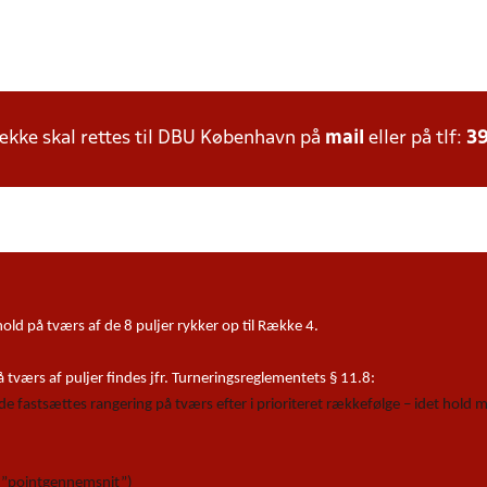
kke skal rettes til DBU København på
mail
eller på tlf:
39
ld på tværs af de 8 puljer rykker op til Række 4.
tværs af puljer findes jfr. Turneringsreglementets § 11.8:
lede fastsættes rangering på tværs efter i prioriteret rækkefølge – idet hold
 (”pointgennemsnit”)