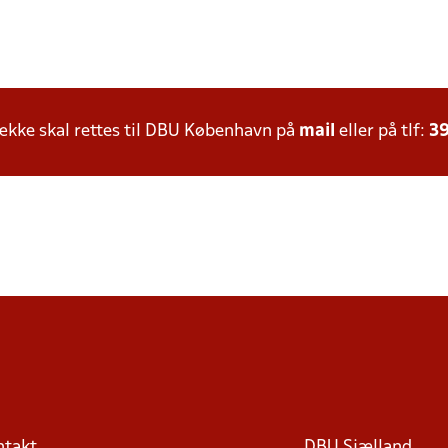
kke skal rettes til DBU København på
mail
eller på tlf:
39
ntakt
DBU Sjælland