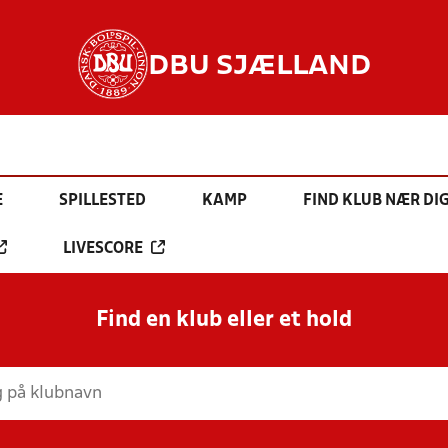
DBU SJÆLLAND
E
SPILLESTED
KAMP
FIND KLUB NÆR DI
LIVESCORE
Find en klub eller et hold