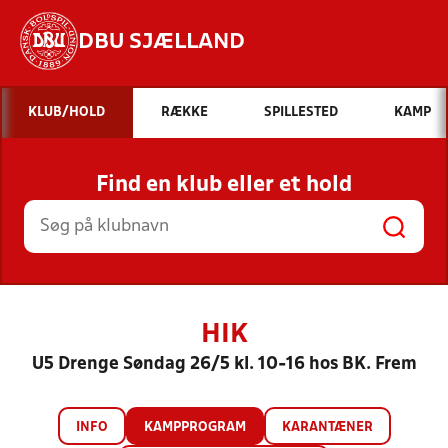
DBU SJÆLLAND
Hvad vil du søge efter?
KLUB/HOLD
RÆKKE
SPILLESTED
KAMP
INDHOLD OG NYHEDER
Find en klub eller et hold
STILLINGER, RESULTATER, KLUBBER OG
HOLD
HIK
U5 Drenge Søndag 26/5 kl. 10-16 hos BK. Frem
INFO
KAMPPROGRAM
KARANTÆNER