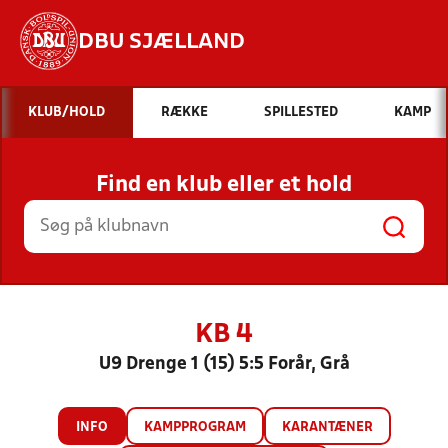
DBU SJÆLLAND
Hvad vil du søge efter?
KLUB/HOLD
RÆKKE
SPILLESTED
KAMP
INDHOLD OG NYHEDER
Find en klub eller et hold
STILLINGER, RESULTATER, KLUBBER OG
HOLD
KB 4
U9 Drenge 1 (15) 5:5 Forår, Grå
INFO
KAMPPROGRAM
KARANTÆNER