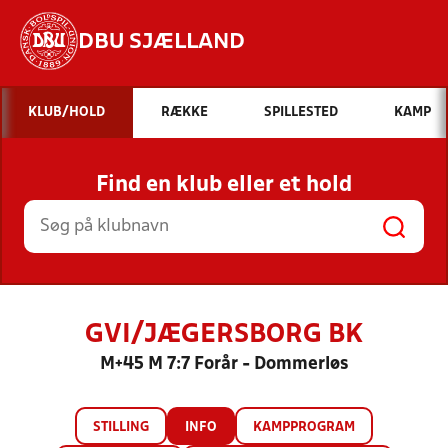
DBU SJÆLLAND
Hvad vil du søge efter?
KLUB/HOLD
RÆKKE
SPILLESTED
KAMP
INDHOLD OG NYHEDER
Find en klub eller et hold
STILLINGER, RESULTATER, KLUBBER OG
HOLD
GVI/JÆGERSBORG BK
M+45 M 7:7 Forår - Dommerløs
STILLING
INFO
KAMPPROGRAM