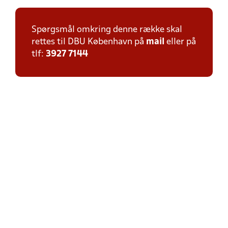
Spørgsmål omkring denne række skal
rettes til DBU København på
mail
eller på
tlf:
3927 7144