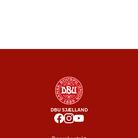
DBU SJÆLLAND