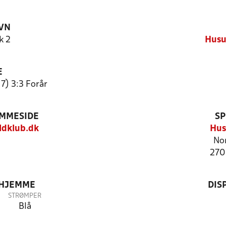
VN
k 2
Husu
E
7) 3:3 Forår
EMMESIDE
SP
dklub.dk
Hu
No
270
 HJEMME
DIS
STRØMPER
Blå