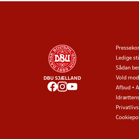
Presseko
Ledige sti
Sådan be
Vold mo
DBU SJÆLLAND
Afbud + 
Idrættens
Privatlivs
Cookiepol