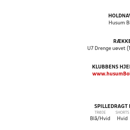
HOLDNA
Husum B
RÆKK
U7 Drenge uøvet (1
KLUBBENS HJ
www.husumBol
SPILLEDRAGT
TRØJE
SHORTS
Blå/Hvid
Hvid