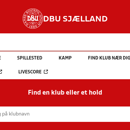
DBU SJÆLLAND
E
SPILLESTED
KAMP
FIND KLUB NÆR DI
LIVESCORE
Find en klub eller et hold