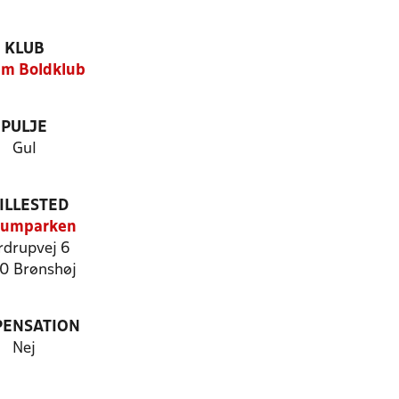
KLUB
m Boldklub
PULJE
Gul
ILLESTED
sumparken
rdrupvej 6
0 Brønshøj
PENSATION
Nej