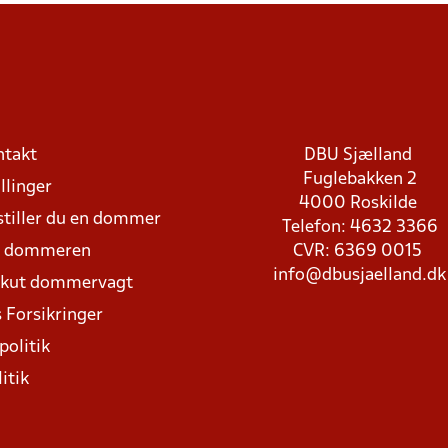
ntakt
DBU Sjælland
Fuglebakken 2
llinger
4000 Roskilde
stiller du en dommer
Telefon: 4632 3366
d dommeren
CVR: 6369 0015
info@dbusjaelland.dk
Akut dommervagt
 Forsikringer
politik
itik