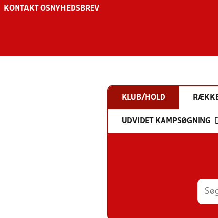
KONTAKT OS
NYHEDSBREV
KLUB/HOLD
RÆKK
UDVIDET KAMPSØGNING