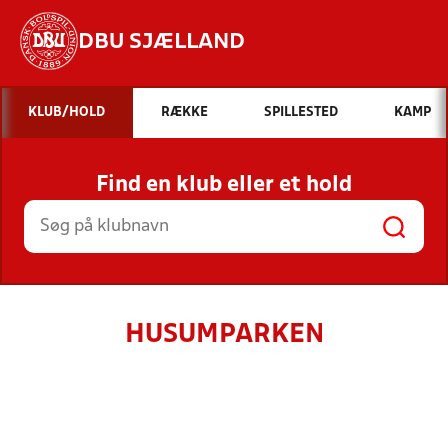
DBU SJÆLLAND
Hvad vil du søge efter?
KLUB/HOLD
RÆKKE
SPILLESTED
KAMP
INDHOLD OG NYHEDER
Find en klub eller et hold
STILLINGER, RESULTATER, KLUBBER OG
HOLD
HUSUMPARKEN