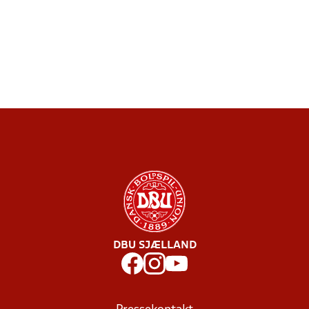
DBU SJÆLLAND