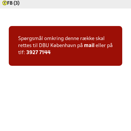
FB (3)
Spørgsmål omkring denne række skal
rettes til DBU København på
mail
eller på
tlf:
3927 7144