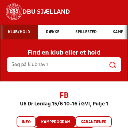
DBU SJÆLLAND
Hvad vil du søge efter?
KLUB/HOLD
RÆKKE
SPILLESTED
KAMP
INDHOLD OG NYHEDER
Find en klub eller et hold
STILLINGER, RESULTATER, KLUBBER OG
HOLD
FB
U6 Dr Lørdag 15/6 10-16 i GVI, Pulje 1
INFO
KAMPPROGRAM
KARANTÆNER