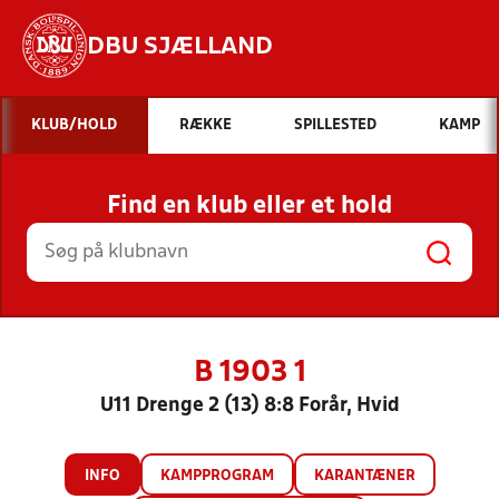
DBU SJÆLLAND
Hvad vil du søge efter?
KLUB/HOLD
RÆKKE
SPILLESTED
KAMP
INDHOLD OG NYHEDER
Find en klub eller et hold
STILLINGER, RESULTATER, KLUBBER OG
HOLD
B 1903 1
U11 Drenge 2 (13) 8:8 Forår, Hvid
INFO
KAMPPROGRAM
KARANTÆNER