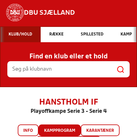
DBU SJÆLLAND
Hvad vil du søge efter?
KLUB/HOLD
RÆKKE
SPILLESTED
KAMP
INDHOLD OG NYHEDER
Find en klub eller et hold
STILLINGER, RESULTATER, KLUBBER OG
HOLD
HANSTHOLM IF
Playoffkampe Serie 3 - Serie 4
INFO
KAMPPROGRAM
KARANTÆNER