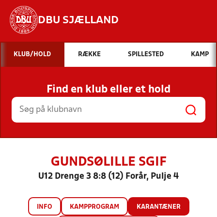
DBU SJÆLLAND
Hvad vil du søge efter?
KLUB/HOLD
RÆKKE
SPILLESTED
KAMP
INDHOLD OG NYHEDER
Find en klub eller et hold
STILLINGER, RESULTATER, KLUBBER OG
HOLD
GUNDSØLILLE SGIF
U12 Drenge 3 8:8 (12) Forår, Pulje 4
INFO
KAMPPROGRAM
KARANTÆNER