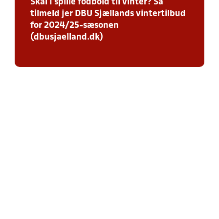
Skal I spille fodbold til vinter? Så
tilmeld jer DBU Sjællands vintertilbud
for 2024/25-sæsonen
(dbusjaelland.dk)