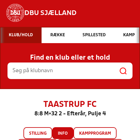
DBU SJÆLLAND
Hvad vil du søge efter?
KLUB/HOLD
RÆKKE
SPILLESTED
KAMP
INDHOLD OG NYHEDER
Find en klub eller et hold
STILLINGER, RESULTATER, KLUBBER OG
HOLD
TAASTRUP FC
8:8 M+32 2 - Efterår, Pulje 4
STILLING
INFO
KAMPPROGRAM