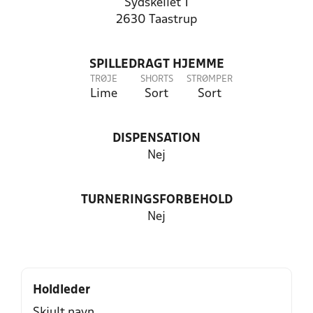
Sydskellet 1
2630 Taastrup
SPILLEDRAGT HJEMME
TRØJE
SHORTS
STRØMPER
Lime
Sort
Sort
DISPENSATION
Nej
TURNERINGSFORBEHOLD
Nej
Holdleder
Skjult navn