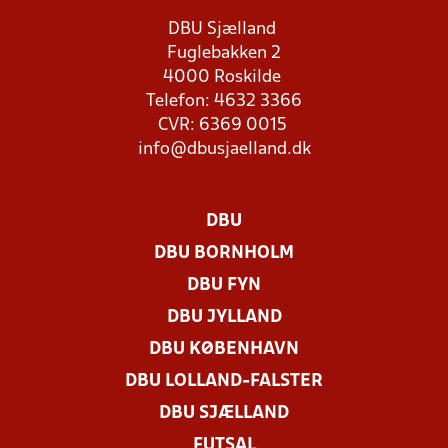
DBU Sjælland
Fuglebakken 2
4000 Roskilde
Telefon: 4632 3366
CVR: 6369 0015
info@dbusjaelland.dk
DBU
DBU BORNHOLM
DBU FYN
DBU JYLLAND
DBU KØBENHAVN
DBU LOLLAND-FALSTER
DBU SJÆLLAND
FUTSAL