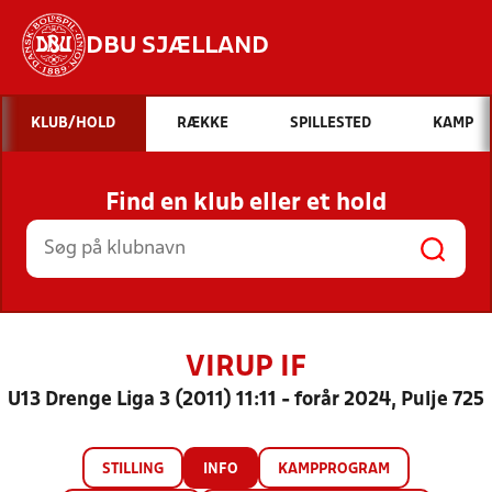
DBU SJÆLLAND
Hvad vil du søge efter?
KLUB/HOLD
RÆKKE
SPILLESTED
KAMP
INDHOLD OG NYHEDER
Find en klub eller et hold
STILLINGER, RESULTATER, KLUBBER OG
HOLD
VIRUP IF
U13 Drenge Liga 3 (2011) 11:11 - forår 2024, Pulje 725
STILLING
INFO
KAMPPROGRAM