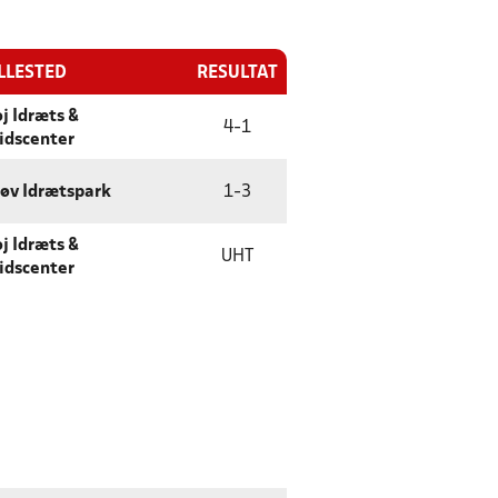
LLESTED
RESULTAT
øj Idræts &
4
-
1
tidscenter
øv Idrætspark
1
-
3
øj Idræts &
UHT
tidscenter