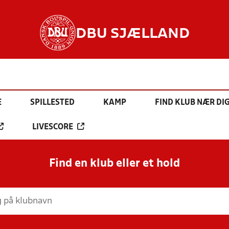
DBU SJÆLLAND
E
SPILLESTED
KAMP
FIND KLUB NÆR DI
LIVESCORE
Find en klub eller et hold