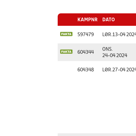
KAMPNR
DATO
597479
LØR.
13-04 202
ONS.
604344
24-04 2024
604348
LØR.
27-04 202