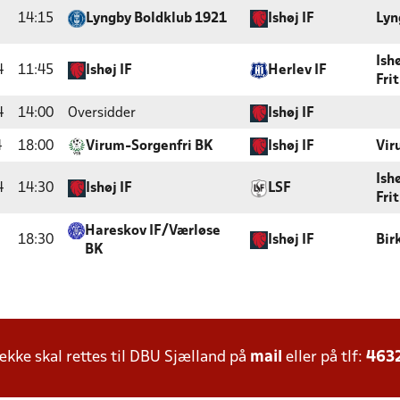
14:15
Lyngby Boldklub 1921
Ishøj IF
Lyn
Ish
4
11:45
Ishøj IF
Herlev IF
Fri
4
14:00
Oversidder
Ishøj IF
4
18:00
Virum-Sorgenfri BK
Ishøj IF
Vir
Ish
4
14:30
Ishøj IF
LSF
Fri
Hareskov IF/Værløse
18:30
Ishøj IF
Bir
BK
ke skal rettes til DBU Sjælland på
mail
eller på tlf:
463