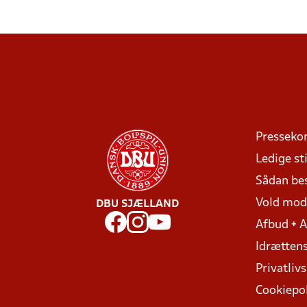
Presseko
Ledige sti
Sådan be
Vold mo
DBU SJÆLLAND
Afbud + 
Idrættens
Privatlivs
Cookiepol