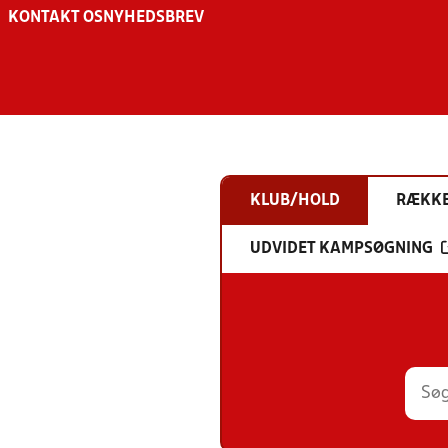
KONTAKT OS
NYHEDSBREV
KLUB/HOLD
RÆKK
UDVIDET KAMPSØGNING