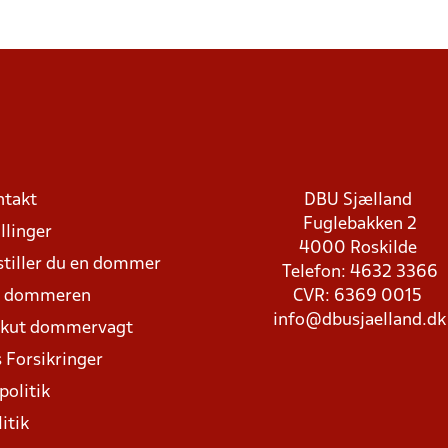
ntakt
DBU Sjælland
Fuglebakken 2
llinger
4000 Roskilde
stiller du en dommer
Telefon: 4632 3366
d dommeren
CVR: 6369 0015
info@dbusjaelland.dk
Akut dommervagt
 Forsikringer
politik
itik