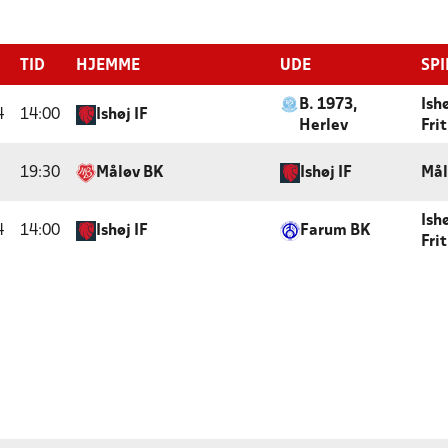
TID
HJEMME
UDE
SPI
B. 1973,
Ish
4
14:00
Ishøj IF
Herlev
Fri
19:30
Måløv BK
Ishøj IF
Mål
Ish
4
14:00
Ishøj IF
Farum BK
Fri