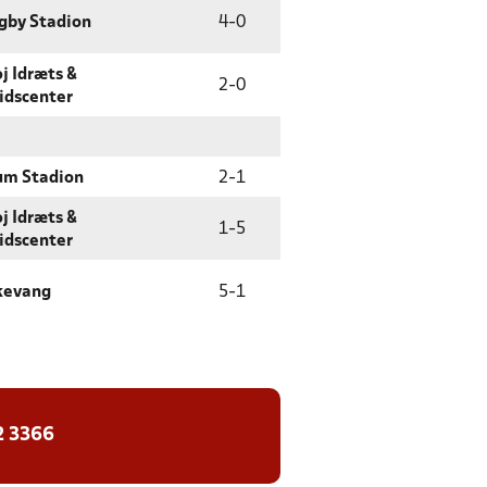
gby Stadion
4
-
0
øj Idræts &
2
-
0
tidscenter
um Stadion
2
-
1
øj Idræts &
1
-
5
tidscenter
kevang
5
-
1
2 3366