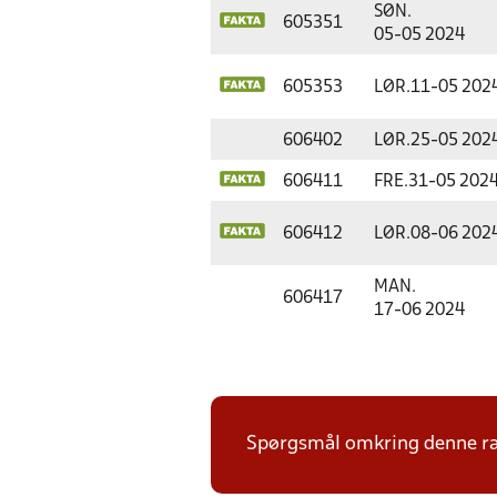
SØN.
605351
05-05 2024
605353
LØR.
11-05 202
606402
LØR.
25-05 202
606411
FRE.
31-05 202
606412
LØR.
08-06 202
MAN.
606417
17-06 2024
Spørgsmål omkring denne ræk