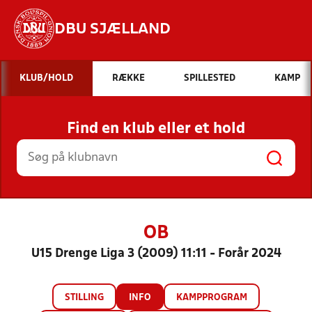
DBU SJÆLLAND
Hvad vil du søge efter?
KLUB/HOLD
RÆKKE
SPILLESTED
KAMP
INDHOLD OG NYHEDER
Find en klub eller et hold
STILLINGER, RESULTATER, KLUBBER OG
HOLD
OB
U15 Drenge Liga 3 (2009) 11:11 - Forår 2024
STILLING
INFO
KAMPPROGRAM