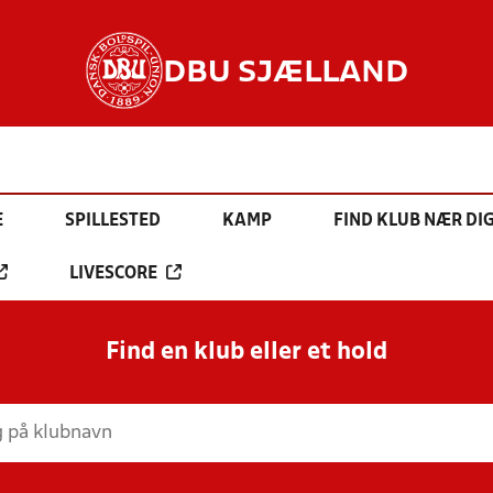
DBU SJÆLLAND
E
SPILLESTED
KAMP
FIND KLUB NÆR DI
LIVESCORE
Find en klub eller et hold