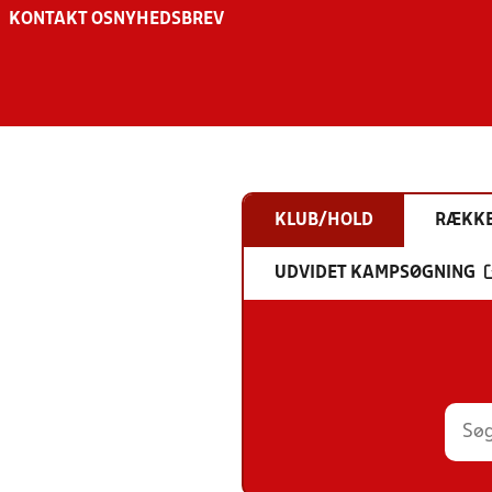
KONTAKT OS
NYHEDSBREV
KLUB/HOLD
RÆKK
UDVIDET KAMPSØGNING