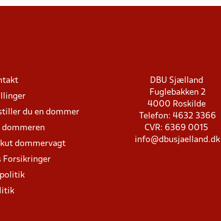
ntakt
DBU Sjælland
Fuglebakken 2
llinger
4000 Roskilde
stiller du en dommer
Telefon: 4632 3366
d dommeren
CVR: 6369 0015
info@dbusjaelland.dk
Akut dommervagt
 Forsikringer
politik
itik