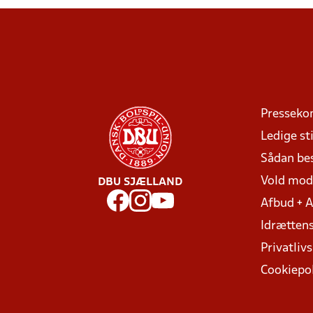
Presseko
Ledige sti
Sådan be
Vold mo
DBU SJÆLLAND
Afbud + 
Idrættens
Privatlivs
Cookiepol