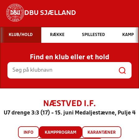
DBU SJÆLLAND
Hvad vil du søge efter?
KLUB/HOLD
RÆKKE
SPILLESTED
KAMP
INDHOLD OG NYHEDER
Find en klub eller et hold
STILLINGER, RESULTATER, KLUBBER OG
HOLD
NÆSTVED I.F.
U7 drenge 3:3 (17) - 15. juni Medaljestævne, Pulje 4
INFO
KAMPPROGRAM
KARANTÆNER