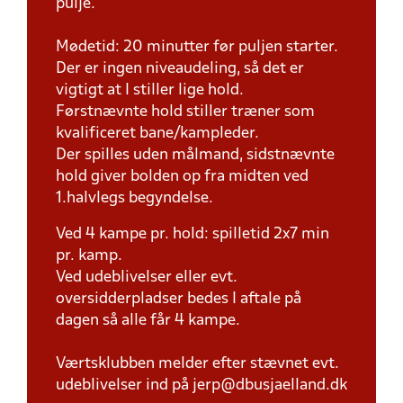
pulje.
Mødetid: 20 minutter før puljen starter.
Der er ingen niveaudeling, så det er
vigtigt at I stiller lige hold.
Førstnævnte hold stiller træner som
kvalificeret bane/kampleder.
Der spilles uden målmand, sidstnævnte
hold giver bolden op fra midten ved
1.halvlegs begyndelse.
Ved 4 kampe pr. hold: spilletid 2x7 min
pr. kamp.
Ved udeblivelser eller evt.
oversidderpladser bedes I aftale på
dagen så alle får 4 kampe.
Værtsklubben melder efter stævnet evt.
udeblivelser ind på jerp@dbusjaelland.dk