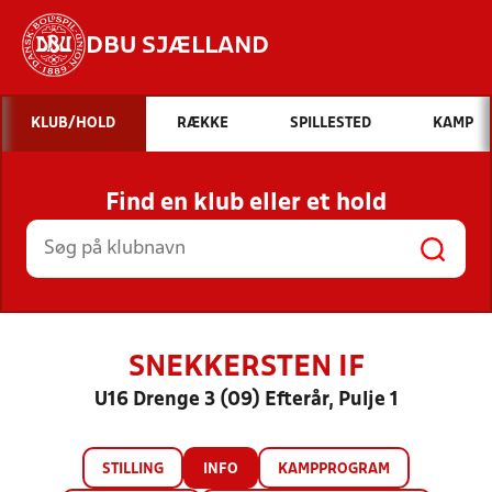
DBU SJÆLLAND
Hvad vil du søge efter?
KLUB/HOLD
RÆKKE
SPILLESTED
KAMP
INDHOLD OG NYHEDER
Find en klub eller et hold
STILLINGER, RESULTATER, KLUBBER OG
HOLD
SNEKKERSTEN IF
U16 Drenge 3 (09) Efterår, Pulje 1
STILLING
INFO
KAMPPROGRAM