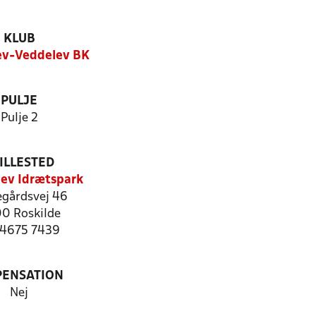
KLUB
v-Veddelev BK
PULJE
Pulje 2
ILLESTED
ev Idrætspark
egårdsvej 46
0 Roskilde
: 4675 7439
PENSATION
Nej