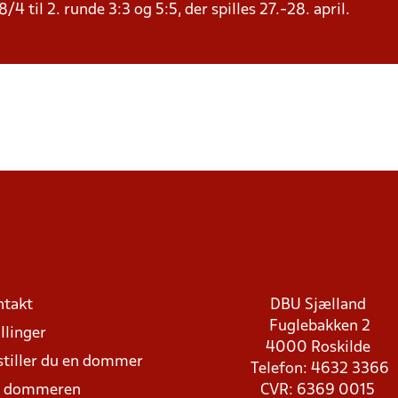
4 til 2. runde 3:3 og 5:5, der spilles 27.-28. april.
ntakt
DBU Sjælland
Fuglebakken 2
llinger
4000 Roskilde
stiller du en dommer
Telefon: 4632 3366
d dommeren
CVR: 6369 0015