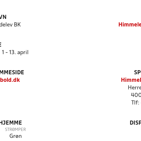
VN
delev BK
Himmele
E
1 - 13. april
EMMESIDE
SP
bold.dk
Himmel
Herr
400
Tlf
 HJEMME
DIS
STRØMPER
Grøn