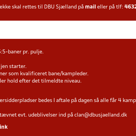
ke skal rettes til DBU Sjælland på
mail
eller på tlf:
463
:5-baner pr. pulje.
jen starter.
æner som kvalificeret bane/kampleder.
ller hold efter det tilmeldte niveau.
versidderpladser bedes I aftale på dagen så alle får 4 kamp
tævnet evt. udeblivelser ind på clan@dbusjaelland.dk
ink