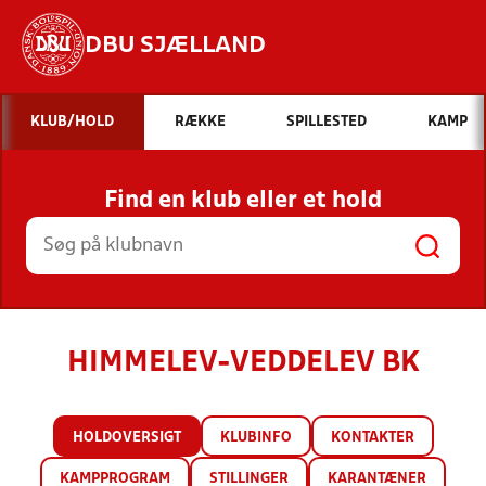
DBU SJÆLLAND
Hvad vil du søge efter?
KLUB/HOLD
RÆKKE
SPILLESTED
KAMP
INDHOLD OG NYHEDER
Find en klub eller et hold
STILLINGER, RESULTATER, KLUBBER OG
HOLD
HIMMELEV-VEDDELEV BK
HOLDOVERSIGT
KLUBINFO
KONTAKTER
KAMPPROGRAM
STILLINGER
KARANTÆNER