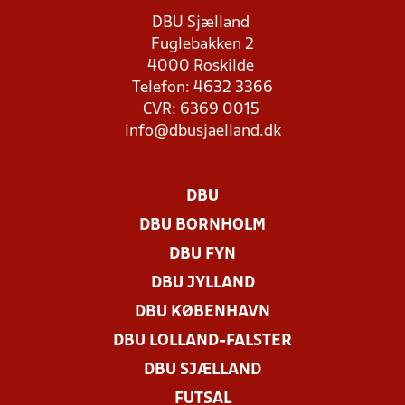
DBU Sjælland
Fuglebakken 2
4000 Roskilde
Telefon: 4632 3366
CVR: 6369 0015
info@dbusjaelland.dk
DBU
DBU BORNHOLM
DBU FYN
DBU JYLLAND
DBU KØBENHAVN
DBU LOLLAND-FALSTER
DBU SJÆLLAND
FUTSAL