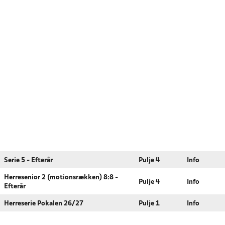
Serie 5 - Efterår
Pulje 4
Info
Herresenior 2 (motionsrækken) 8:8 -
Pulje 4
Info
Efterår
Herreserie Pokalen 26/27
Pulje 1
Info