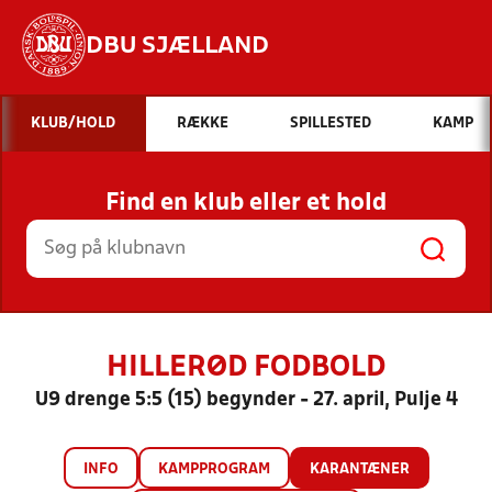
DBU SJÆLLAND
Hvad vil du søge efter?
KLUB/HOLD
RÆKKE
SPILLESTED
KAMP
INDHOLD OG NYHEDER
Find en klub eller et hold
STILLINGER, RESULTATER, KLUBBER OG
HOLD
HILLERØD FODBOLD
U9 drenge 5:5 (15) begynder - 27. april, Pulje 4
INFO
KAMPPROGRAM
KARANTÆNER