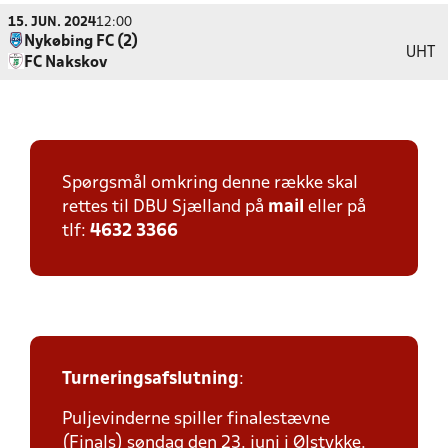
15. JUN. 2024
12:00
Nykøbing FC (2)
UHT
FC Nakskov
Spørgsmål omkring denne række skal
rettes til DBU Sjælland på
mail
eller på
tlf:
4632 3366
Turneringsafslutning
:
Puljevinderne spiller finalestævne
(Finals) søndag den 23. juni i Ølstykke.