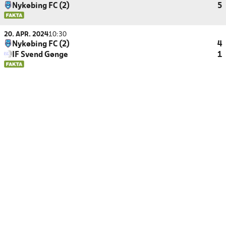
Nykøbing FC (2)
5
20. APR. 2024
10:30
Nykøbing FC (2)
4
IF Svend Gønge
1