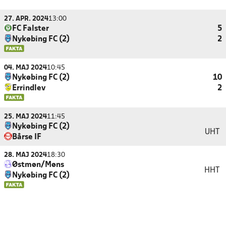
27. APR. 2024
13:00
FC Falster
5
Nykøbing FC (2)
2
04. MAJ 2024
10:45
Nykøbing FC (2)
10
Errindlev
2
25. MAJ 2024
11:45
Nykøbing FC (2)
UHT
Bårse IF
28. MAJ 2024
18:30
Østmøn/Møns
HHT
Nykøbing FC (2)