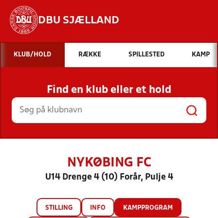
DBU SJÆLLAND
Hvad vil du søge efter?
KLUB/HOLD
RÆKKE
SPILLESTED
KAMP
INDHOLD OG NYHEDER
Find en klub eller et hold
STILLINGER, RESULTATER, KLUBBER OG
HOLD
NYKØBING FC
U14 Drenge 4 (10) Forår, Pulje 4
STILLING
INFO
KAMPPROGRAM