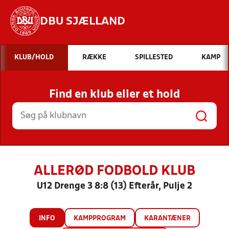
DBU SJÆLLAND
Hvad vil du søge efter?
KLUB/HOLD
RÆKKE
SPILLESTED
KAMP
INDHOLD OG NYHEDER
Find en klub eller et hold
STILLINGER, RESULTATER, KLUBBER OG
HOLD
ALLERØD FODBOLD KLUB
U12 Drenge 3 8:8 (13) Efterår, Pulje 2
INFO
KAMPPROGRAM
KARANTÆNER