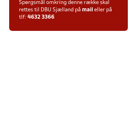
Spørgsmål omkring denne række skal
rettes til DBU Sjælland på
mail
eller på
tlf:
4632 3366