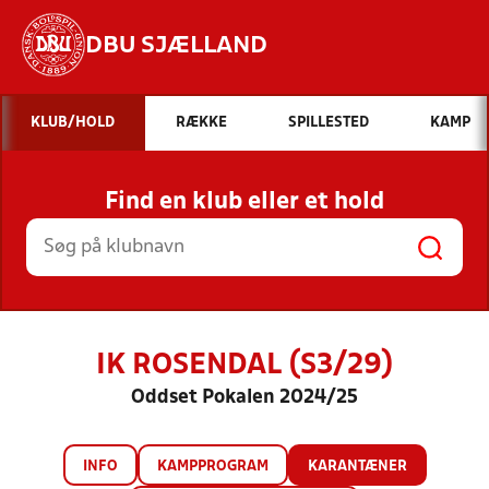
DBU SJÆLLAND
Hvad vil du søge efter?
KLUB/HOLD
RÆKKE
SPILLESTED
KAMP
INDHOLD OG NYHEDER
Find en klub eller et hold
STILLINGER, RESULTATER, KLUBBER OG
HOLD
IK ROSENDAL (S3/29)
Oddset Pokalen 2024/25
INFO
KAMPPROGRAM
KARANTÆNER