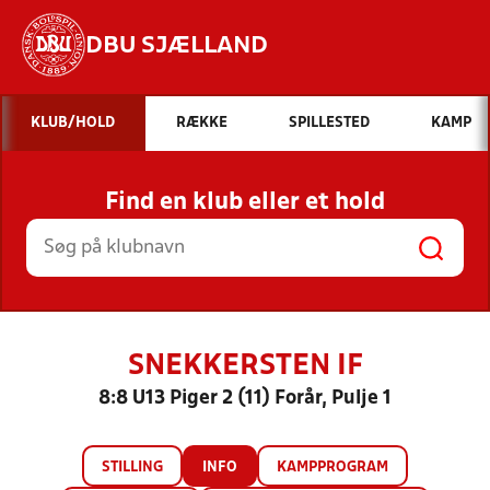
DBU SJÆLLAND
Hvad vil du søge efter?
KLUB/HOLD
RÆKKE
SPILLESTED
KAMP
INDHOLD OG NYHEDER
Find en klub eller et hold
STILLINGER, RESULTATER, KLUBBER OG
HOLD
SNEKKERSTEN IF
8:8 U13 Piger 2 (11) Forår, Pulje 1
STILLING
INFO
KAMPPROGRAM