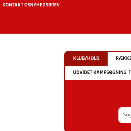
KONTAKT OS
NYHEDSBREV
KLUB/HOLD
RÆKK
UDVIDET KAMPSØGNING