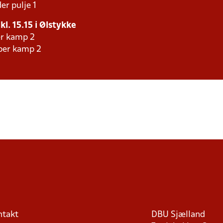
er pulje 1
kl. 15.15 i Ølstykke
er kamp 2
aber kamp 2
ntakt
DBU Sjælland