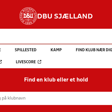
DBU SJÆLLAND
E
SPILLESTED
KAMP
FIND KLUB NÆR DI
LIVESCORE
Find en klub eller et hold