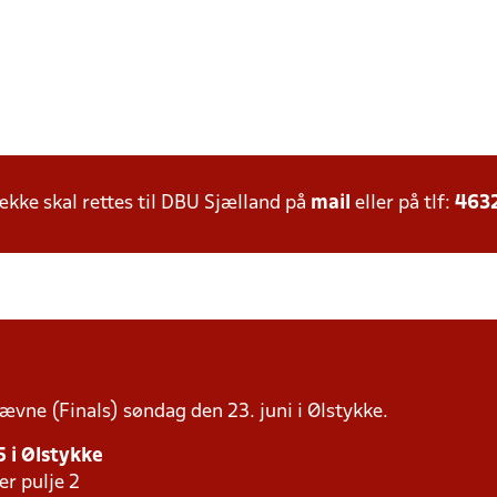
ke skal rettes til DBU Sjælland på
mail
eller på tlf:
463
tævne (Finals) søndag den 23. juni i Ølstykke.
5 i Ølstykke
er pulje 2