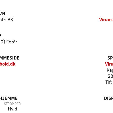
VN
fri BK
Virum-
E
10) Forår
EMMESIDE
SP
bold.dk
Vir
Ka
28
Tlf
 HJEMME
DIS
STRØMPER
Hvid