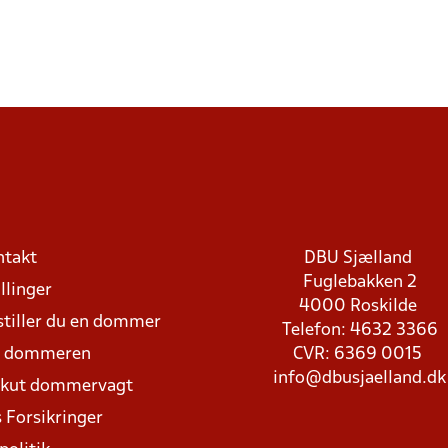
ntakt
DBU Sjælland
Fuglebakken 2
llinger
4000 Roskilde
stiller du en dommer
Telefon: 4632 3366
d dommeren
CVR: 6369 0015
info@dbusjaelland.dk
Akut dommervagt
 Forsikringer