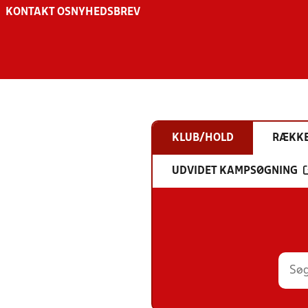
KONTAKT OS
NYHEDSBREV
KLUB/HOLD
RÆKK
UDVIDET KAMPSØGNING