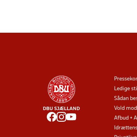
Presseko
Ledige sti
Sådan be
Vold mo
DBU SJÆLLAND
Afbud + 
Idrættens