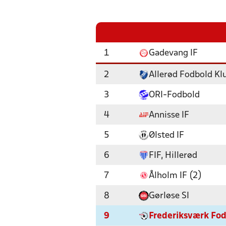
1
Gadevang IF
2
Allerød Fodbold Kl
3
ORI-Fodbold
4
Annisse IF
5
Ølsted IF
6
FIF, Hillerød
7
Ålholm IF (2)
8
Gørløse SI
9
Frederiksværk Fod