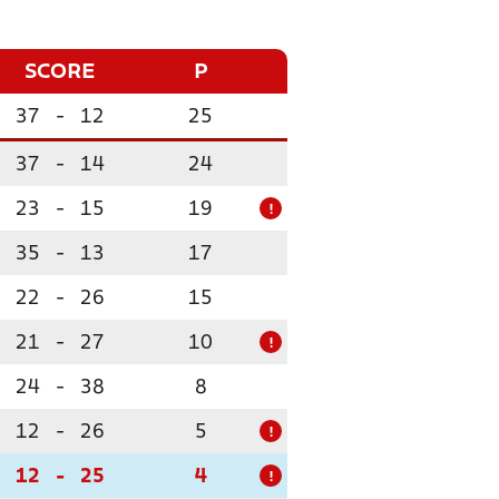
SCORE
P
37
-
12
25
37
-
14
24
23
-
15
19
!
35
-
13
17
22
-
26
15
21
-
27
10
!
24
-
38
8
12
-
26
5
!
12
-
25
4
!