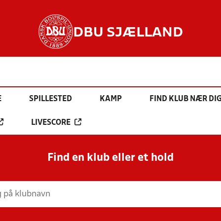
DBU SJÆLLAND
E
SPILLESTED
KAMP
FIND KLUB NÆR DI
LIVESCORE
Find en klub eller et hold