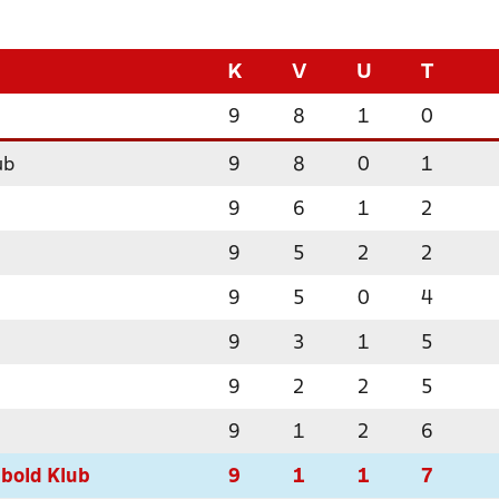
K
V
U
T
9
8
1
0
ub
9
8
0
1
9
6
1
2
9
5
2
2
9
5
0
4
9
3
1
5
9
2
2
5
9
1
2
6
bold Klub
9
1
1
7