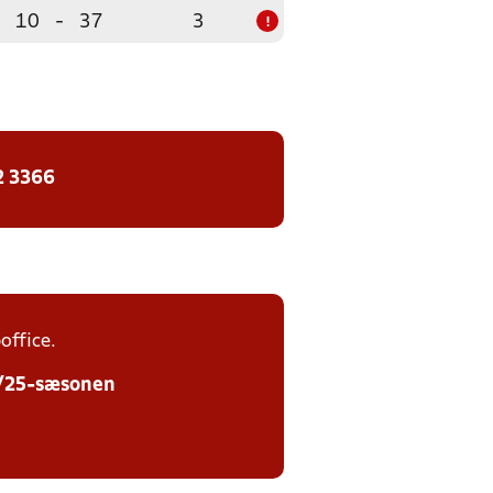
10
-
37
3
!
2 3366
office.
24/25-sæsonen