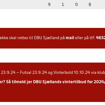
9
1
0
8
ke skal rettes til DBU Sjælland på
mail
eller på tlf:
463
23.9.24 – Futsal 23.9.24 og Vinterbold 10.10.24 via klub
inter? Så tilmeld jer DBU Sjællands vintertilbud for 20