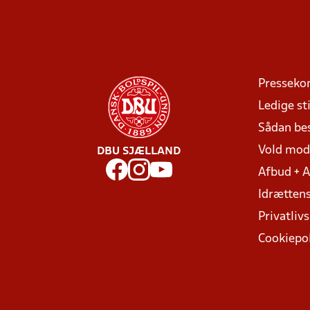
Presseko
Ledige sti
Sådan be
Vold mo
DBU SJÆLLAND
Afbud + 
Idrættens
Privatlivs
Cookiepol