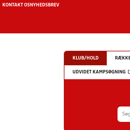
KONTAKT OS
NYHEDSBREV
KLUB/HOLD
RÆKK
UDVIDET KAMPSØGNING