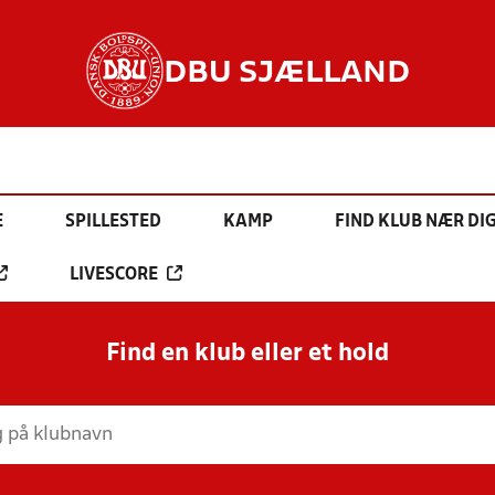
DBU SJÆLLAND
E
SPILLESTED
KAMP
FIND KLUB NÆR DI
LIVESCORE
Find en klub eller et hold