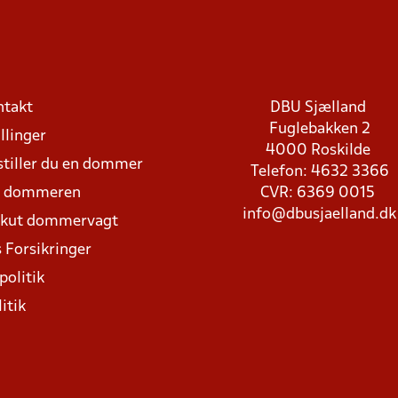
ntakt
DBU Sjælland
Fuglebakken 2
llinger
4000 Roskilde
stiller du en dommer
Telefon: 4632 3366
d dommeren
CVR: 6369 0015
info@dbusjaelland.dk
Akut dommervagt
 Forsikringer
politik
itik