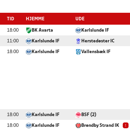
TID
HJEMME
UDE
18:00
BK Avarta
Karlslunde IF
11:00
Karlslunde IF
Herstedøster IC
18:00
Karlslunde IF
Vallensbæk IF
18:00
Karlslunde IF
BSF (2)
!
18:00
Karlslunde IF
Brøndby Strand IK