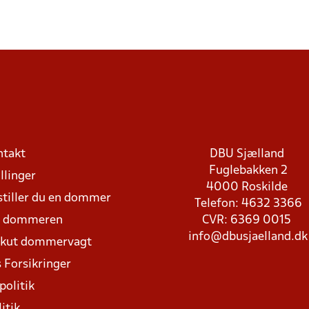
ntakt
DBU Sjælland
Fuglebakken 2
llinger
4000 Roskilde
stiller du en dommer
Telefon: 4632 3366
d dommeren
CVR: 6369 0015
info@dbusjaelland.dk
Akut dommervagt
 Forsikringer
politik
itik