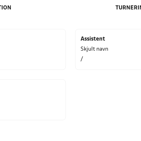
TION
TURNERI
Assistent
Skjult navn
/