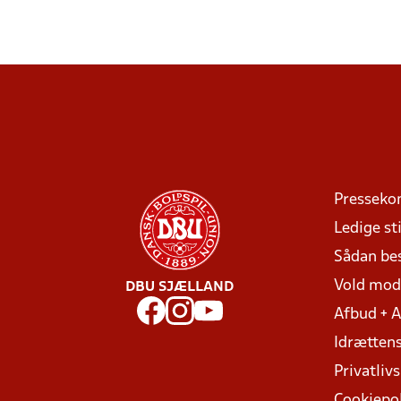
Presseko
Ledige sti
Sådan be
Vold mo
DBU SJÆLLAND
Afbud + 
Idrættens
Privatlivs
Cookiepol