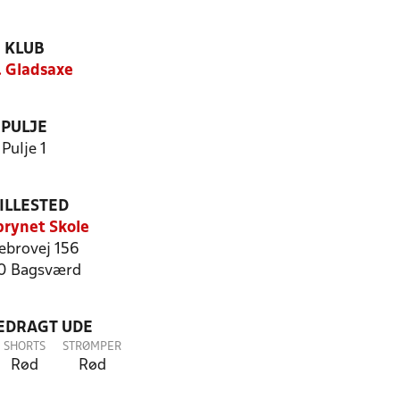
KLUB
. Gladsaxe
PULJE
Pulje 1
ILLESTED
rynet Skole
ebrovej 156
0 Bagsværd
LEDRAGT UDE
SHORTS
STRØMPER
Rød
Rød