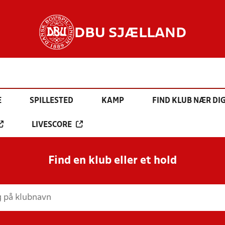
DBU SJÆLLAND
E
SPILLESTED
KAMP
FIND KLUB NÆR DI
LIVESCORE
Find en klub eller et hold