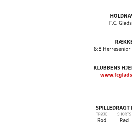
HOLDNA
F.C. Glad
RÆKK
8:8 Herresenior 1
KLUBBENS HJ
www.fcglads
SPILLEDRAGT
TRØJE
SHORTS
Rød
Rød