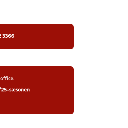
2 3366
office.
24/25-sæsonen