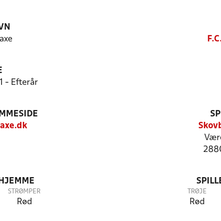
VN
saxe
F.C
E
 - Efterår
EMMESIDE
SP
axe.dk
Skovb
Vær
288
 HJEMME
SPIL
STRØMPER
TRØJE
Rød
Rød