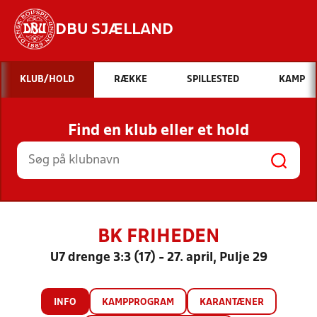
DBU SJÆLLAND
Hvad vil du søge efter?
KLUB/HOLD
RÆKKE
SPILLESTED
KAMP
INDHOLD OG NYHEDER
Find en klub eller et hold
STILLINGER, RESULTATER, KLUBBER OG
HOLD
BK FRIHEDEN
U7 drenge 3:3 (17) - 27. april, Pulje 29
INFO
KAMPPROGRAM
KARANTÆNER