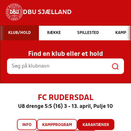
DBU SJÆLLAND
Hvad vil du søge efter?
KLUB/HOLD
RÆKKE
SPILLESTED
KAMP
INDHOLD OG NYHEDER
Find en klub eller et hold
STILLINGER, RESULTATER, KLUBBER OG
HOLD
FC RUDERSDAL
U8 drenge 5:5 (16) 3 - 13. april, Pulje 10
INFO
KAMPPROGRAM
KARANTÆNER