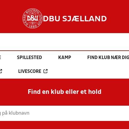
DBU SJÆLLAND
E
SPILLESTED
KAMP
FIND KLUB NÆR DI
LIVESCORE
Find en klub eller et hold