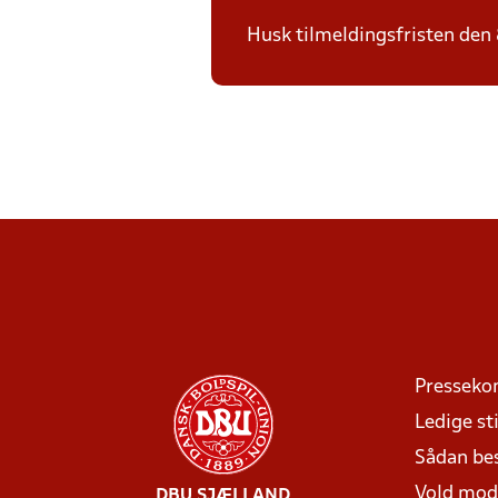
Husk tilmeldingsfristen den 8/
Presseko
Ledige sti
Sådan be
Vold mo
DBU SJÆLLAND