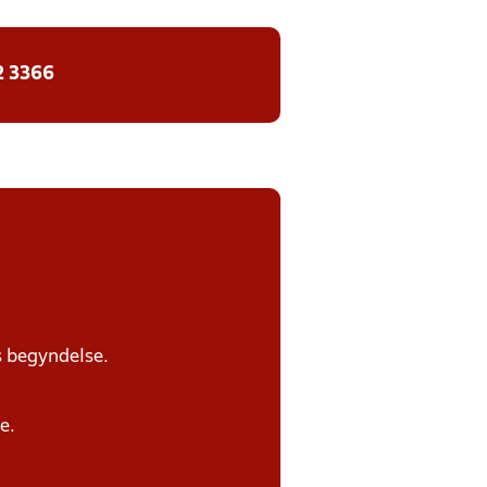
2 3366
s begyndelse.
e.