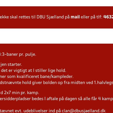
ke skal rettes til DBU Sjælland på
mail
eller på tlf:
463
:3-baner pr. pulje.
jen starter.
et er vigtigt at I stiller lige hold.
æner som kvalificeret bane/kampleder.
idstnævnte hold giver bolden op fra midten ved 1.halvleg
tid 2x7 min pr. kamp.
versidderpladser bedes I aftale på dagen så alle får 4 kamp
tævnet evt. udeblivelser ind på clan@dbusjaelland.dk