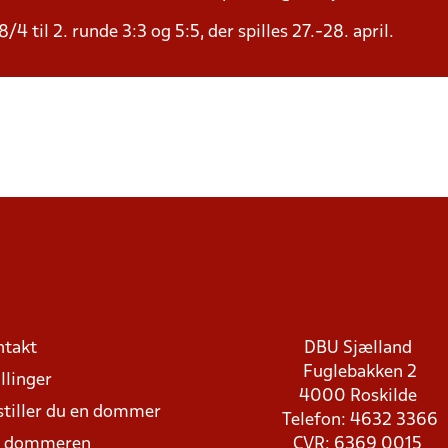
4 til 2. runde 3:3 og 5:5, der spilles 27.-28. april.
ntakt
DBU Sjælland
Fuglebakken 2
llinger
4000 Roskilde
stiller du en dommer
Telefon: 4632 3366
d dommeren
CVR: 6369 0015