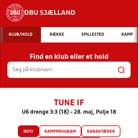
DBU SJÆLLAND
Hvad vil du søge efter?
KLUB/HOLD
RÆKKE
SPILLESTED
KAMP
INDHOLD OG NYHEDER
Find en klub eller et hold
STILLINGER, RESULTATER, KLUBBER OG
HOLD
TUNE IF
U6 drenge 3:3 (18) - 28. maj, Pulje 18
INFO
KAMPPROGRAM
KARANTÆNER