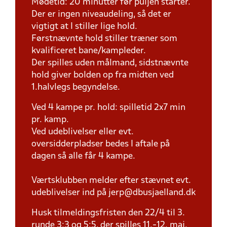
Mødetid: 20 minutter før puljen starter.
Der er ingen niveaudeling, så det er
vigtigt at I stiller lige hold.
Førstnævnte hold stiller træner som
kvalificeret bane/kampleder.
Der spilles uden målmand, sidstnævnte
hold giver bolden op fra midten ved
1.halvlegs begyndelse.
Ved 4 kampe pr. hold: spilletid 2x7 min
pr. kamp.
Ved udeblivelser eller evt.
oversidderpladser bedes I aftale på
dagen så alle får 4 kampe.
Værtsklubben melder efter stævnet evt.
udeblivelser ind på jerp@dbusjaelland.dk
Husk tilmeldingsfristen den 22/4 til 3.
runde 3:3 og 5:5, der spilles 11.-12. maj.