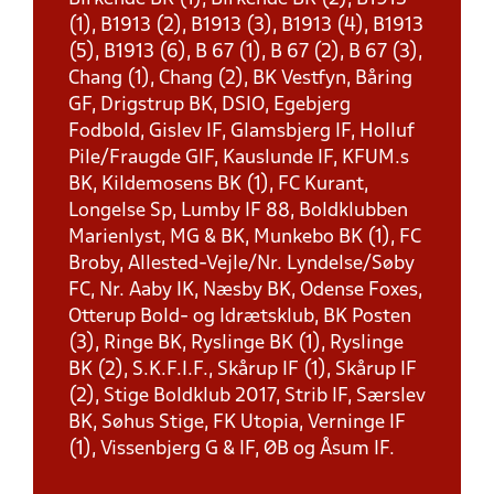
(1), B1913 (2), B1913 (3), B1913 (4), B1913
(5), B1913 (6), B 67 (1), B 67 (2), B 67 (3),
Chang (1), Chang (2), BK Vestfyn, Båring
GF, Drigstrup BK, DSIO, Egebjerg
Fodbold, Gislev IF, Glamsbjerg IF, Holluf
Pile/Fraugde GIF, Kauslunde IF, KFUM.s
BK, Kildemosens BK (1), FC Kurant,
Longelse Sp, Lumby IF 88, Boldklubben
Marienlyst, MG & BK, Munkebo BK (1), FC
Broby, Allested-Vejle/Nr. Lyndelse/Søby
FC, Nr. Aaby IK, Næsby BK, Odense Foxes,
Otterup Bold- og Idrætsklub, BK Posten
(3), Ringe BK, Ryslinge BK (1), Ryslinge
BK (2), S.K.F.I.F., Skårup IF (1), Skårup IF
(2), Stige Boldklub 2017, Strib IF, Særslev
BK, Søhus Stige, FK Utopia, Verninge IF
(1), Vissenbjerg G & IF, ØB og Åsum IF.