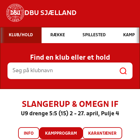
DBU SJÆLLAND
Hvad vil du søge efter?
KLUB/HOLD
RÆKKE
SPILLESTED
KAMP
INDHOLD OG NYHEDER
Find en klub eller et hold
STILLINGER, RESULTATER, KLUBBER OG
HOLD
SLANGERUP & OMEGN IF
U9 drenge 5:5 (15) 2 - 27. april, Pulje 4
INFO
KAMPPROGRAM
KARANTÆNER