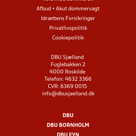
Afbud + Akut dommervagt
Idrættens Forsikringer
Privatlivspolitik
Cookiepolitik
DBU Sjælland
Fuglebakken 2
4000 Roskilde
Telefon: 4632 3366
CVR: 6369 0015
info@dbusjaelland.dk
DBU
DBU BORNHOLM
DBU FYN