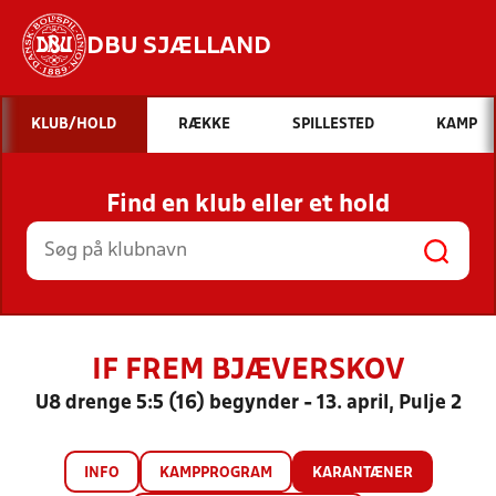
DBU SJÆLLAND
Hvad vil du søge efter?
KLUB/HOLD
RÆKKE
SPILLESTED
KAMP
INDHOLD OG NYHEDER
Find en klub eller et hold
STILLINGER, RESULTATER, KLUBBER OG
HOLD
IF FREM BJÆVERSKOV
U8 drenge 5:5 (16) begynder - 13. april, Pulje 2
INFO
KAMPPROGRAM
KARANTÆNER