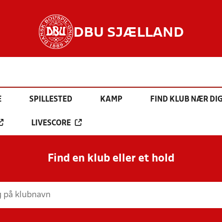
DBU SJÆLLAND
E
SPILLESTED
KAMP
FIND KLUB NÆR DI
LIVESCORE
Find en klub eller et hold