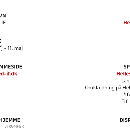
VN
 IF
He
E
) - 11. maj
EMMESIDE
SP
d-if.dk
Helle
Lan
Omklædning på Hell
46
Tlf
 HJEMME
DIS
STRØMPER