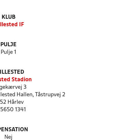
KLUB
llested IF
PULJE
Pulje 1
ILLESTED
sted Stadion
gekærvej 3
ested Hallen, Tåstrupvej 2
52 Hårlev
: 5650 1341
PENSATION
Nej