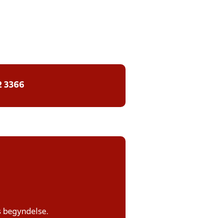
2 3366
s begyndelse.