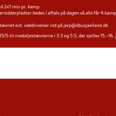
tid 2x7 min pr. kamp.
versidderpladser bedes I aftale på dagen så alle får 4 kamp
tævnet evt. udeblivelser ind på jerp@dbusjaelland.dk
3/5 til medaljestævnerne i 3:3 og 5:5, der spilles 15.-16. 