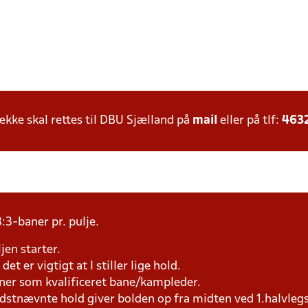
ke skal rettes til DBU Sjælland på
mail
eller på tlf:
463
:3-baner pr. pulje.
jen starter.
et er vigtigt at I stiller lige hold.
æner som kvalificeret bane/kampleder.
idstnævnte hold giver bolden op fra midten ved 1.halvleg