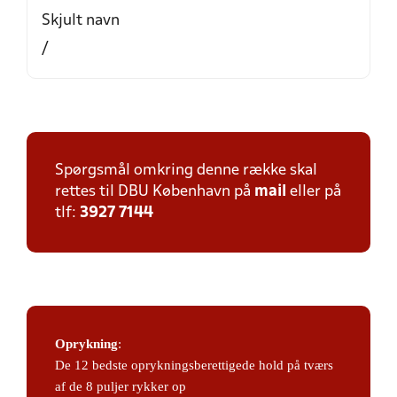
Skjult navn
/
Spørgsmål omkring denne række skal
rettes til DBU København på
mail
eller på
tlf:
3927 7144
Oprykning
:
De 12 bedste oprykningsberettigede hold på tværs
af de 8 puljer rykker op