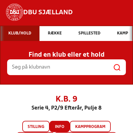
DBU SJÆLLAND
Hvad vil du søge efter?
KLUB/HOLD
RÆKKE
SPILLESTED
KAMP
INDHOLD OG NYHEDER
Find en klub eller et hold
STILLINGER, RESULTATER, KLUBBER OG
HOLD
K.B. 9
Serie 4, P2/9 Efterår, Pulje 8
STILLING
INFO
KAMPPROGRAM