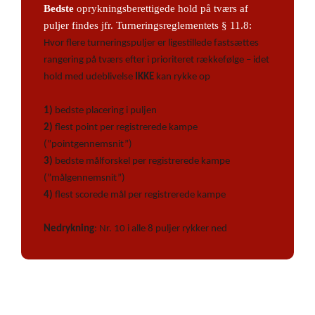
Bedste
oprykningsberettigede hold på tværs af
puljer findes jfr. Turneringsreglementets § 11.8:
Hvor flere turneringspuljer er ligestillede fastsættes
rangering på tværs efter i prioriteret rækkefølge – idet
hold med udeblivelse
IKKE
kan rykke op
1)
bedste placering i puljen
2)
flest point per registrerede kampe
(”pointgennemsnit”)
3)
bedste målforskel per registrerede kampe
(”målgennemsnit”)
4)
flest scorede mål per registrerede kampe
Nedrykning
: Nr. 10 i alle 8 puljer rykker ned