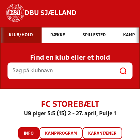
DBU SJÆLLAND
Hvad vil du søge efter?
KLUB/HOLD
RÆKKE
SPILLESTED
KAMP
INDHOLD OG NYHEDER
Find en klub eller et hold
STILLINGER, RESULTATER, KLUBBER OG
HOLD
FC STOREBÆLT
U9 piger 5:5 (15) 2 - 27. april, Pulje 1
INFO
KAMPPROGRAM
KARANTÆNER