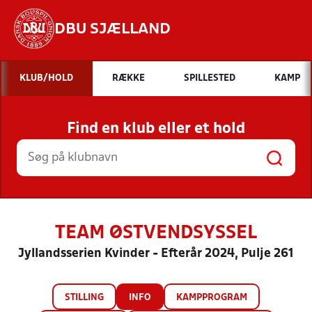
DBU SJÆLLAND
Hvad vil du søge efter?
KLUB/HOLD
RÆKKE
SPILLESTED
KAMP
INDHOLD OG NYHEDER
Find en klub eller et hold
STILLINGER, RESULTATER, KLUBBER OG
HOLD
TEAM ØSTVENDSYSSEL
Jyllandsserien Kvinder - Efterår 2024, Pulje 261
STILLING
INFO
KAMPPROGRAM