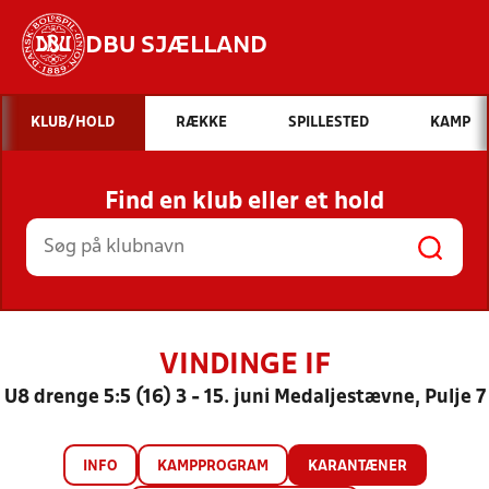
DBU SJÆLLAND
Hvad vil du søge efter?
KLUB/HOLD
RÆKKE
SPILLESTED
KAMP
INDHOLD OG NYHEDER
Find en klub eller et hold
STILLINGER, RESULTATER, KLUBBER OG
HOLD
VINDINGE IF
U8 drenge 5:5 (16) 3 - 15. juni Medaljestævne, Pulje 7
INFO
KAMPPROGRAM
KARANTÆNER