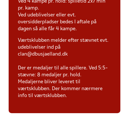
Ved 4 kampe pr. hold: spilletid 2x7 min
pr. kamp.
Ved udeblivelser eller evt.
oversidderpladser bedes I aftale på
dagen så alle får 4 kampe.
Værtsklubben melder efter stævnet evt.
udeblivelser ind på
clan@dbusjaelland.dk
Der er medaljer til alle spillere. Ved 5:5-
stævne: 8 medaljer pr. hold.
Medaljerne bliver leveret til
værtsklubben. Der kommer nærmere
info til værtsklubben.