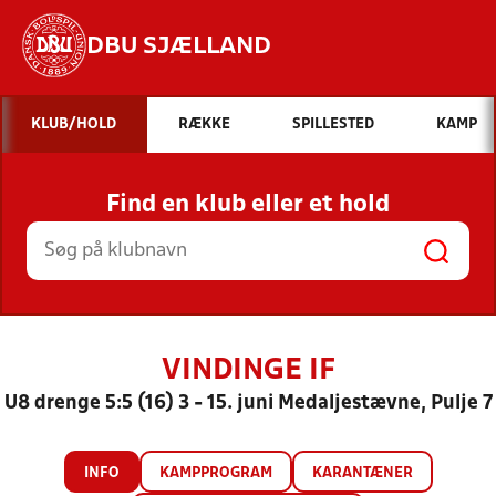
DBU SJÆLLAND
Hvad vil du søge efter?
KLUB/HOLD
RÆKKE
SPILLESTED
KAMP
INDHOLD OG NYHEDER
Find en klub eller et hold
STILLINGER, RESULTATER, KLUBBER OG
HOLD
VINDINGE IF
U8 drenge 5:5 (16) 3 - 15. juni Medaljestævne, Pulje 7
INFO
KAMPPROGRAM
KARANTÆNER