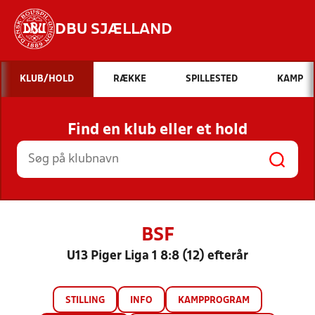
DBU SJÆLLAND
Hvad vil du søge efter?
KLUB/HOLD
RÆKKE
SPILLESTED
KAMP
INDHOLD OG NYHEDER
Find en klub eller et hold
STILLINGER, RESULTATER, KLUBBER OG
HOLD
BSF
U13 Piger Liga 1 8:8 (12) efterår
STILLING
INFO
KAMPPROGRAM