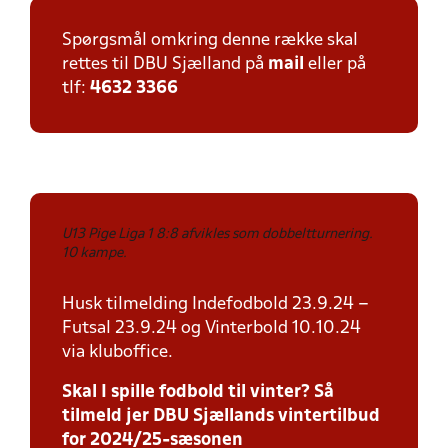
Spørgsmål omkring denne række skal
rettes til DBU Sjælland på
mail
eller på
tlf:
4632 3366
U13 Pige Liga 1 8:8 afvikles som dob
belt
turnering.
10 kampe.
Husk tilmelding Indefodbold 23.9.24 –
Futsal 23.9.24 og Vinterbold 10.10.24
via kluboffice.
Skal I spille fodbold til vinter? Så
tilmeld jer DBU Sjællands vintertilbud
for 2024/25-sæsonen