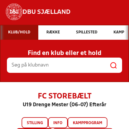
DBU SJÆLLAND
Hvad vil du søge efter?
KLUB/HOLD
RÆKKE
SPILLESTED
KAMP
INDHOLD OG NYHEDER
Find en klub eller et hold
STILLINGER, RESULTATER, KLUBBER OG
HOLD
FC STOREBÆLT
U19 Drenge Mester (06-07) Efterår
STILLING
INFO
KAMPPROGRAM