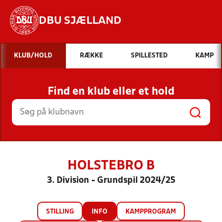
DBU SJÆLLAND
Hvad vil du søge efter?
KLUB/HOLD
RÆKKE
SPILLESTED
KAMP
INDHOLD OG NYHEDER
Find en klub eller et hold
STILLINGER, RESULTATER, KLUBBER OG
HOLD
HOLSTEBRO B
3. Division - Grundspil 2024/25
STILLING
INFO
KAMPPROGRAM