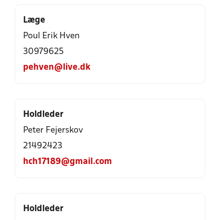
Læge
Poul Erik Hven
30979625
pehven@live.dk
Holdleder
Peter Fejerskov
21492423
hch17189@gmail.com
Holdleder