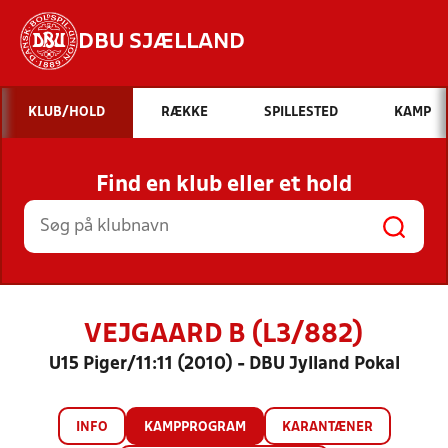
DBU SJÆLLAND
Hvad vil du søge efter?
KLUB/HOLD
RÆKKE
SPILLESTED
KAMP
INDHOLD OG NYHEDER
Find en klub eller et hold
STILLINGER, RESULTATER, KLUBBER OG
HOLD
VEJGAARD B (L3/882)
U15 Piger/11:11 (2010) - DBU Jylland Pokal
INFO
KAMPPROGRAM
KARANTÆNER