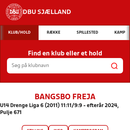
DBU SJÆLLAND
Hvad vil du søge efter?
KLUB/HOLD
RÆKKE
SPILLESTED
KAMP
INDHOLD OG NYHEDER
Find en klub eller et hold
STILLINGER, RESULTATER, KLUBBER OG
HOLD
BANGSBO FREJA
U14 Drenge Liga 6 (2011) 11:11/9:9 - efterår 2024,
Pulje 671