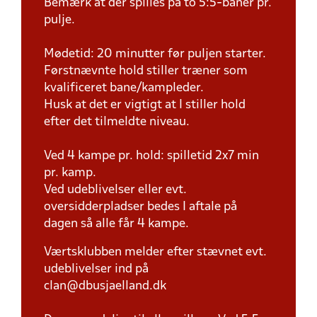
Bemærk at der spilles på to 5:5-baner pr.
pulje.
Mødetid: 20 minutter før puljen starter.
Førstnævnte hold stiller træner som
kvalificeret bane/kampleder.
Husk at det er vigtigt at I stiller hold
efter det tilmeldte niveau.
Ved 4 kampe pr. hold: spilletid 2x7 min
pr. kamp.
Ved udeblivelser eller evt.
oversidderpladser bedes I aftale på
dagen så alle får 4 kampe.
Værtsklubben melder efter stævnet evt.
udeblivelser ind på
clan@dbusjaelland.dk