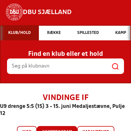
DBU SJÆLLAND
Hvad vil du søge efter?
KLUB/HOLD
RÆKKE
SPILLESTED
KAMP
INDHOLD OG NYHEDER
Find en klub eller et hold
STILLINGER, RESULTATER, KLUBBER OG
HOLD
VINDINGE IF
U9 drenge 5:5 (15) 3 - 15. juni Medaljestævne, Pulje
12