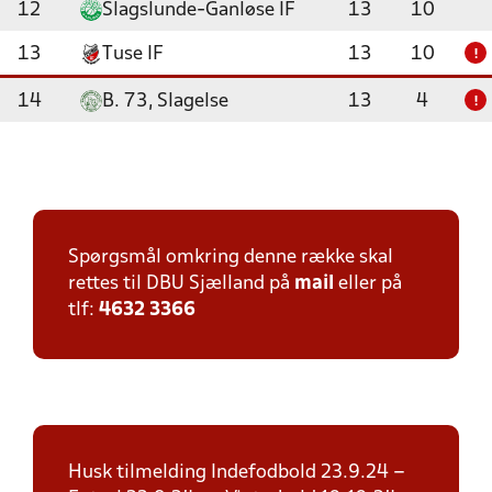
12
Slagslunde-Ganløse IF
13
10
13
Tuse IF
13
10
!
14
B. 73, Slagelse
13
4
!
Spørgsmål omkring denne række skal
rettes til DBU Sjælland på
mail
eller på
tlf:
4632 3366
Husk tilmelding Indefodbold 23.9.24 –