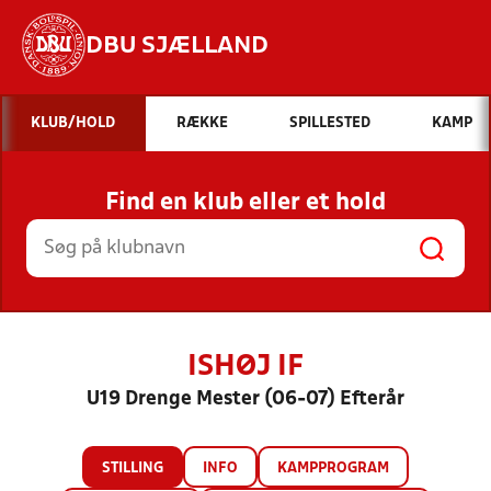
DBU SJÆLLAND
Hvad vil du søge efter?
KLUB/HOLD
RÆKKE
SPILLESTED
KAMP
INDHOLD OG NYHEDER
Find en klub eller et hold
STILLINGER, RESULTATER, KLUBBER OG
HOLD
ISHØJ IF
U19 Drenge Mester (06-07) Efterår
STILLING
INFO
KAMPPROGRAM