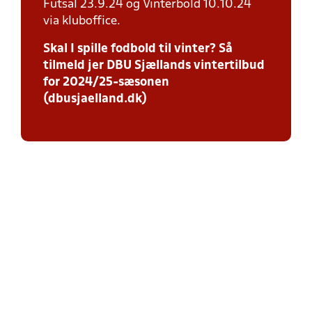
Futsal 23.9.24 og Vinterbold 10.10.24
via kluboffice.
Skal I spille fodbold til vinter? Så
tilmeld jer DBU Sjællands vintertilbud
for 2024/25-sæsonen
(dbusjaelland.dk)