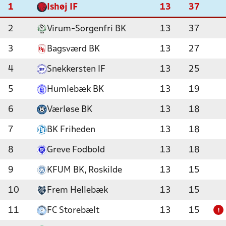
1
Ishøj IF
13
37
2
Virum-Sorgenfri BK
13
37
3
Bagsværd BK
13
27
4
Snekkersten IF
13
25
5
Humlebæk BK
13
19
6
Værløse BK
13
18
7
BK Friheden
13
18
8
Greve Fodbold
13
18
9
KFUM BK, Roskilde
13
15
10
Frem Hellebæk
13
15
11
FC Storebælt
13
15
!